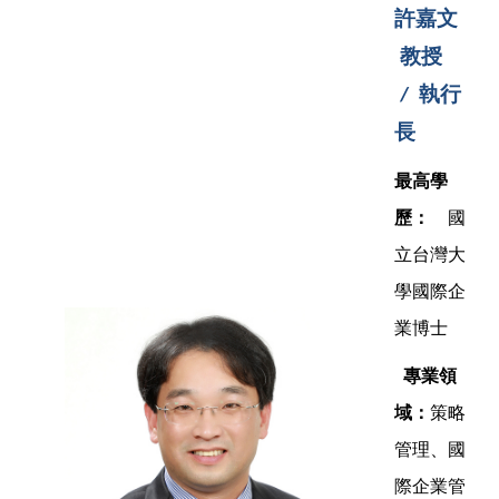
許嘉文
教授
執行
/
長
最高學
歷：
國
立台灣大
學國際企
業博士
專業領
域：
策略
管理、國
際企業管