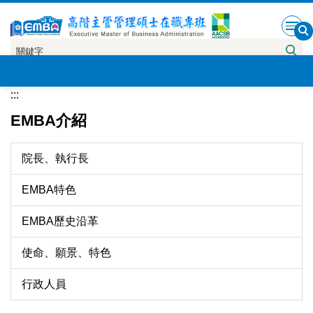
跳
到
主
要
內
:::
容
區
EMBA介紹
院長、執行長
EMBA特色
EMBA歷史沿革
使命、願景、特色
行政人員