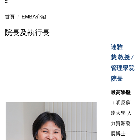
:::
首頁
EMBA介紹
院長及執行長
連雅
慧
教授
/
管理學院
院長
最高學歷
：
明尼蘇
達大學 人
力資源發
展博士