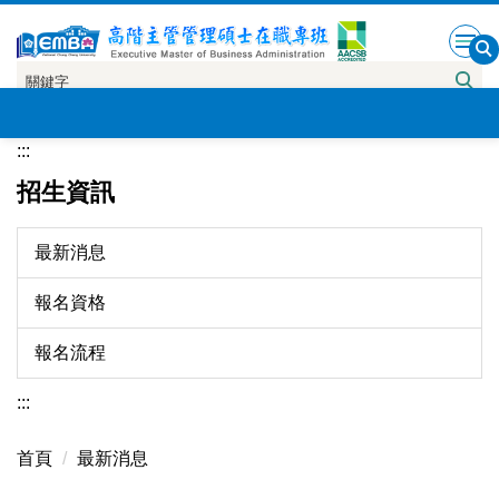
跳
到
主
要
內
:::
容
區
招生資訊
最新消息
報名資格
報名流程
:::
首頁
最新消息