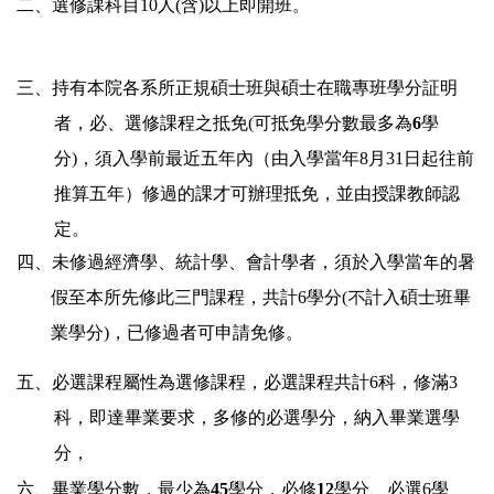
二、選修課科目10人(含)以上即開班。
三、持有本院各系所正規碩士班與碩士在職專班學分証明
者，必、選修課程之抵免(可抵免學分數最多為
6
學
分)，須入學前最近五年內（由入學當年
8
月
31
日
起往前
推算五年）修過的課才可辦理抵免，並由授課教師認
定。
四、
未修過經濟學、統計學、會計學者，須於入學當年的暑
假至本所先修此三門課程，共計6學分(不計入碩士班畢
業學分)，已修過者可申請免修。
五、必選課程屬性為選修課程，必選課程共計6科，修滿
3
科，即達畢業要求，多修的必選學分，納入畢業選學
分，
六、畢業學分數，最少為
45
學分
，必修
12
學分、必選
6
學