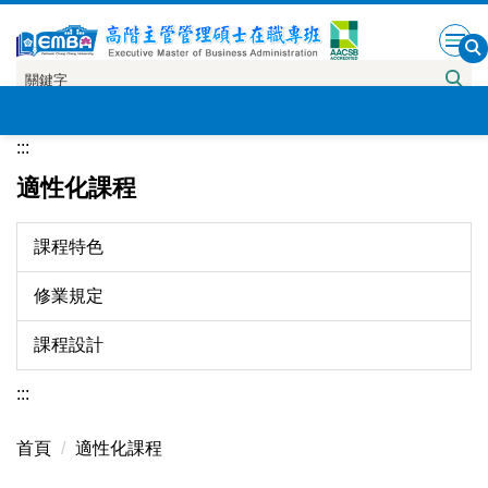
跳
到
主
要
內
:::
容
區
適性化課程
課程特色
修業規定
課程設計
:::
首頁
適性化課程