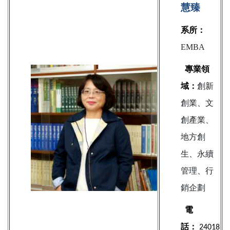
慧臻
系所：
EMBA
專業領
域：
創新
創業、文
創產業、
地方創
生、永續
管理、行
銷企劃
電
話：
24018