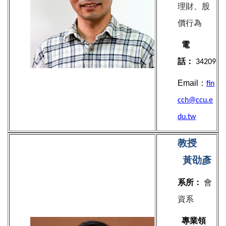
理財、股
價行為
電
話：
34209
Email：
fin
cch@ccu.e
du.tw
教授
黃劭彥
系所：
會
資系
專業領