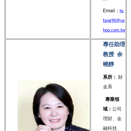
Email：
hc
fang90@ya
hoo.com.tw
專任助理
教授
余
曉靜
系所：
財
金系
專業領
域：
公司
理財、金
融科技、