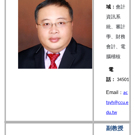
域：
會計
資訊系
統、審計
學、財務
會計、電
腦稽核
電
話：
34501
Email：
ac
tsyh@ccu.e
du.tw
副教授