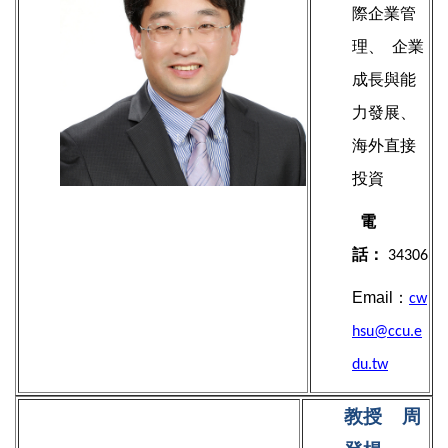
際企業管
理、
企業
成長與能
力發展、
海外直接
投資
電
話：
34306
Email：
cw
hsu@ccu.e
du.tw
教授
周