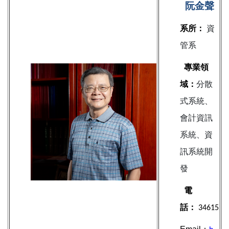
阮金聲
系所：
資
管系
專業領
域：
分散
式系統、
會計資訊
系統、資
訊系統開
發
電
話：
34615