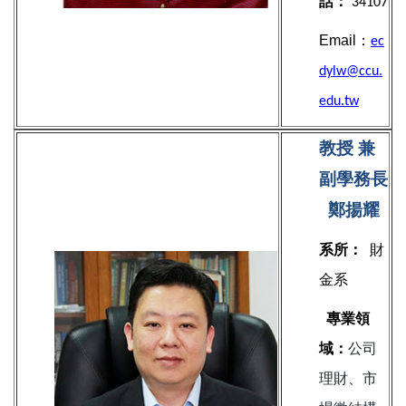
話：
34107
Email：
ec
dylw@ccu.
edu.tw
教授
兼
副學務長
鄭揚耀
系所：
財
金系
專業領
域：
公司
理財、市