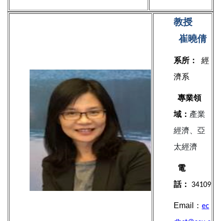
教授
崔曉倩
系所：
經
濟系
專業領
域：
產業
經濟、亞
太經濟
電
話：
34109
Email：
ec