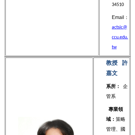
34510
Email：
actsic@
ccu.edu.
tw
教授
許
嘉文
系所：
企
管系
專業領
域：
策略
管理、國