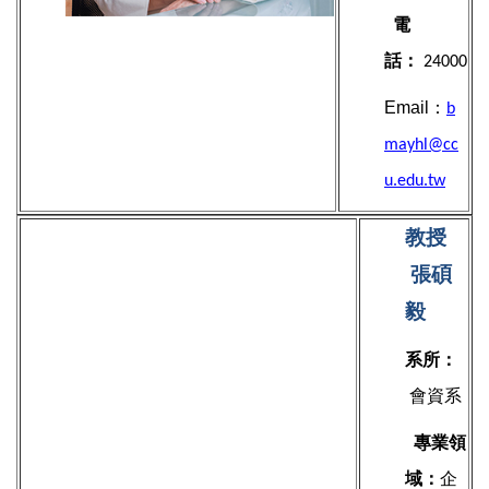
電
話：
24000
Email：
b
mayhl@cc
u.edu.tw
教授
張碩
毅
系所：
會資系
專業領
域：
企