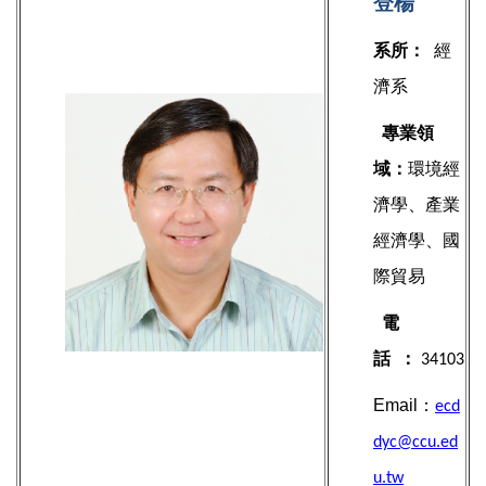
登楊
系所：
經
濟系
專業領
域：
環境經
濟學、產業
經濟學、國
際貿易
電
話
：
34103
Email：
ecd
dyc@ccu.ed
u.tw