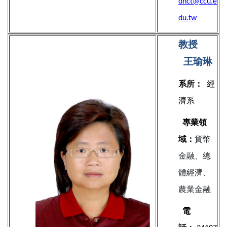
dhct@ccu.e
du.tw
教授
王瑜琳
系所：
經
濟系
專業領
域：
貨幣
金融、總
體經濟、
農業金融
電