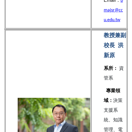
Email：
b
majsr@cc
u.edu.tw
教授兼副
校長
洪
新原
系所：
資
管系
專業領
域：
決策
支援系
統、知識
管理、電