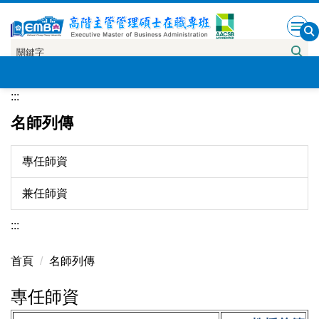
跳
到
主
要
內
:::
容
區
名師列傳
專任師資
兼任師資
:::
首頁
名師列傳
專任師資