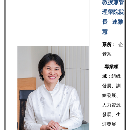
教授兼管
理學院院
長 連雅
慧
系所：
企
管系
專業領
域：
組織
發展、訓
練發展、
人力資源
發展、生
涯發展