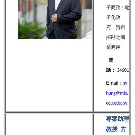
子商務 / 電
子化政
府、資料
探勘之商
業應用
電
話：
34601
Email：
sy
hung@mis.
ccu.edu.tw
專案助理
教授
方