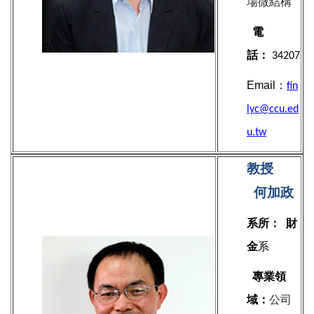
場微結構
電
話：
34207
Email：
fin
lyc@ccu.ed
u.tw
教授
何加政
系所：
財
金
系
專業領
域：
公司