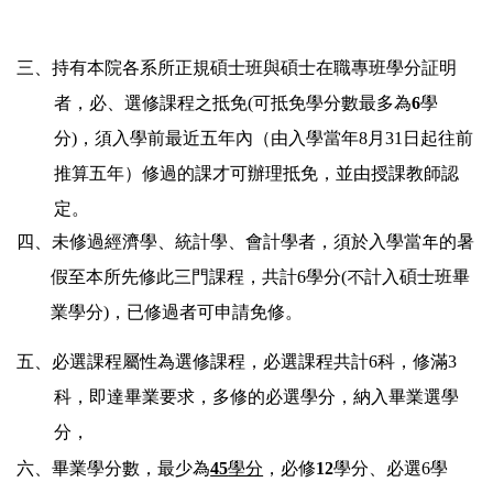
三、持有本院各系所正規碩士班與碩士在職專班學分証明
者，必、選修課程之抵免(可抵免學分數最多為
6
學
分)，須入學前最近五年內（由入學當年
8
月
31
日
起往前
推算五年）修過的課才可辦理抵免，並由授課教師認
定。
四、
未修過經濟學、統計學、會計學者，須於入學當年的暑
假至本所先修此三門課程，共計6學分(不計入碩士班畢
業學分)，已修過者可申請免修。
五、必選課程屬性為選修課程，必選課程共計6科，修滿
3
科，即達畢業要求，多修的必選學分，納入畢業選學
分，
六、畢業學分數，最少為
45
學分
，必修
12
學分、必選
6
學